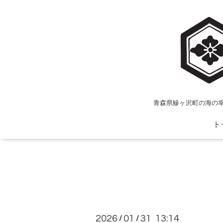
青森県鰺ヶ沢町の海の
ト
2026
01
31 13:14
/
/