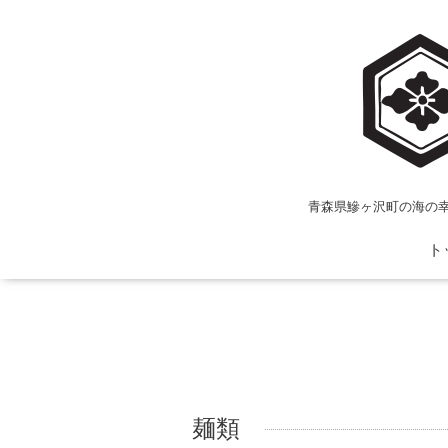
青森県鰺ヶ沢町の海の
ト
麺類